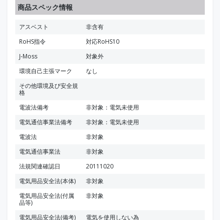
商品スペック情報
アスベスト
非含有
RoHS指令
対応RoHS10
J-Moss
対象外
環境自己主張マーク
なし
その他環境及び安全規
格
電波法備考
非対象：電気未使用
電気通信事業法備考
非対象：電気未使用
電波法
非対象
電気通信事業法
非対象
法規関連確認日
20111020
電気用品安全法(本体)
非対象
電気用品安全法(付属
非対象
品等)
電気用品安全法(備考)
電気を使用しない為