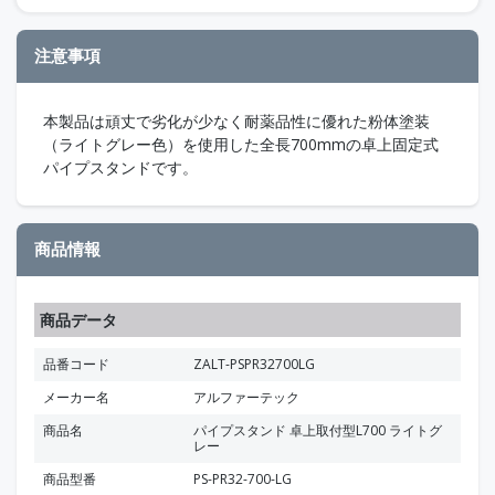
注意事項
本製品は頑丈で劣化が少なく耐薬品性に優れた粉体塗装
（ライトグレー色）を使用した全長700mmの卓上固定式
パイプスタンドです。
商品情報
商品データ
品番コード
ZALT-PSPR32700LG
メーカー名
アルファーテック
商品名
パイプスタンド 卓上取付型L700 ライトグ
レー
商品型番
PS-PR32-700-LG