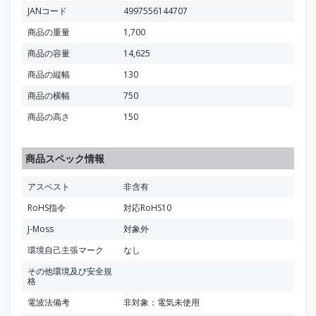
JANコード
4997556144707
商品の重量
1,700
商品の容量
14,625
商品の縦幅
130
商品の横幅
750
商品の高さ
150
商品スペック情報
アスベスト
非含有
RoHS指令
対応RoHS10
J-Moss
対象外
環境自己主張マーク
なし
その他環境及び安全規
格
電波法備考
非対象：電気未使用