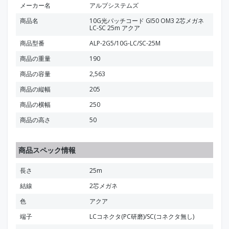
メーカー名
アルプシステムズ
商品名
10G光パッチコード GI50 OM3 2芯メガネ
LC-SC 25m アクア
商品型番
ALP-2G5/10G-LC/SC-25M
商品の重量
190
商品の容量
2,563
商品の縦幅
205
商品の横幅
250
商品の高さ
50
商品スペック情報
長さ
25m
結線
2芯メガネ
色
アクア
端子
LCコネクタ(PC研磨)/SC(コネクタ無し)