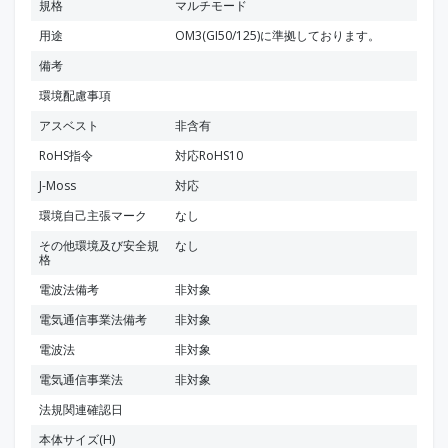
規格
マルチモード
用途
OM3(GI50/125)に準拠しております。
備考
環境配慮事項
アスベスト
非含有
RoHS指令
対応RoHS10
J-Moss
対応
環境自己主張マーク
なし
その他環境及び安全規
なし
格
電波法備考
非対象
電気通信事業法備考
非対象
電波法
非対象
電気通信事業法
非対象
法規関連確認日
本体サイズ(H)