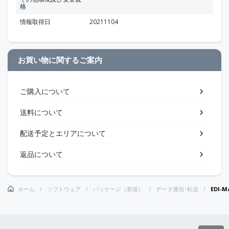
格
情報取得日
20211104
お買い物に関するご案内
ご購入について
送料について
配送予定とエリアについて
返品について
ホーム
ソフトウェア
パッケージ（新規）
データ通信･転送
EDI-M