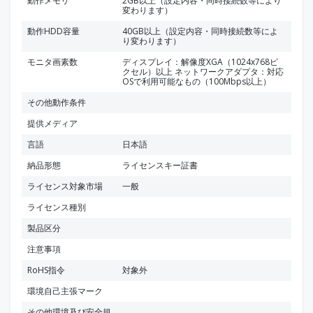
動作メモリ
2GB以上（設定内容・同時接続数等により
変わります）
動作HDD容量
40GB以上（設定内容・同時接続数等によ
り変わります）
モニタ画素数
ディスプレイ：解像度XGA（1024x768ピ
クセル）以上 ネットワークアダプタ：対応
OSで利用可能なもの（100Mbps以上）
その他動作条件
提供メディア
言語
日本語
納品形態
ライセンスキー証書
ライセンス対象市場
一般
ライセンス種別
製品区分
注意事項
RoHS指令
対象外
環境自己主張マーク
その他環境及び安全規