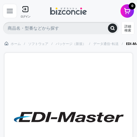
0
ログイン
詳細
検索
ホーム
ソフトウェア
パッケージ（新規）
データ通信･転送
EDI-M