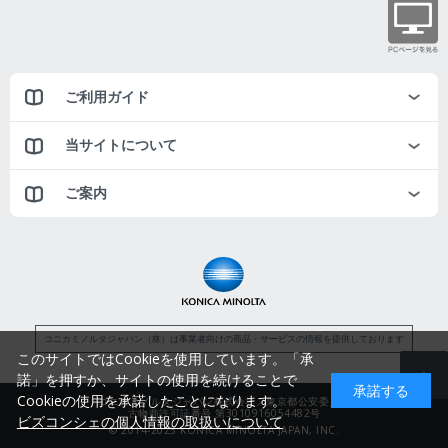
ご利用ガイド
当サイトについて
ご案内
コニカミノルタジャパン（株）は事業者向けの商品・サービスの情報を提供しております
このサイトではCookieを使用しています。「承
諾」を押すか、サイトの使用を続けることで
承諾する
Cookieの使用を承諾したことになります。
コニカミノルタジャパン株式会社／東京都公安委員会
古物商許可証番号 第3010916054482号
ビズコンシェの個人情報の取扱いについて
© 2014-2025 KONICA MINOLTA JAPAN, INC.