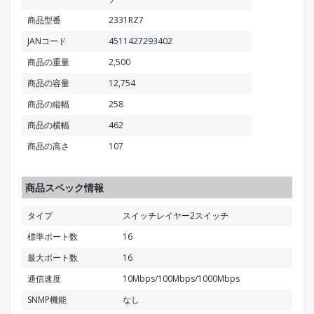
商品型番
2331RZ7
JANコード
4511427293402
商品の重量
2,500
商品の容量
12,754
商品の縦幅
258
商品の横幅
462
商品の高さ
107
商品スペック情報
タイプ
スイッチレイヤー2スイッチ
標準ポート数
16
最大ポート数
16
通信速度
10Mbps/100Mbps/1000Mbps
SNMP機能
なし