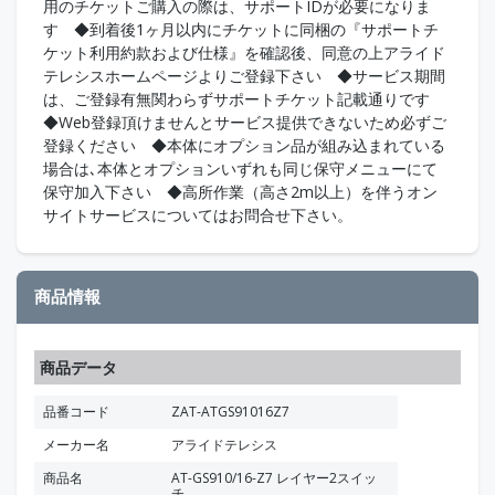
用のチケットご購入の際は、サポートIDが必要になりま
す ◆到着後1ヶ月以内にチケットに同梱の『サポートチ
ケット利用約款および仕様』を確認後、同意の上アライド
テレシスホームページよりご登録下さい ◆サービス期間
は、ご登録有無関わらずサポートチケット記載通りです
◆Web登録頂けませんとサービス提供できないため必ずご
登録ください ◆本体にオプション品が組み込まれている
場合は､本体とオプションいずれも同じ保守メニューにて
保守加入下さい ◆高所作業（高さ2m以上）を伴うオン
サイトサービスについてはお問合せ下さい。
商品情報
商品データ
品番コード
ZAT-ATGS91016Z7
メーカー名
アライドテレシス
商品名
AT-GS910/16-Z7 レイヤー2スイッ
チ