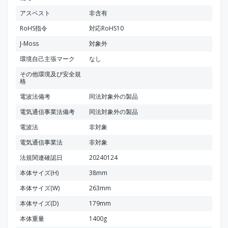
アスベスト
非含有
RoHS指令
対応RoHS10
J-Moss
対象外
環境自己主張マーク
なし
その他環境及び安全規
格
電波法備考
同法対象外の製品
電気通信事業法備考
同法対象外の製品
電波法
非対象
電気通信事業法
非対象
法規関連確認日
20240124
本体サイズ(H)
38mm
本体サイズ(W)
263mm
本体サイズ(D)
179mm
本体重量
1400g