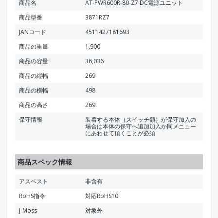
商品名
AT-PWR600R-80-Z7 DC電源ユニット
商品型番
3871RZ7
JANコード
4511427181693
商品の重量
1,900
商品の容量
36,036
商品の縦幅
269
商品の横幅
498
商品の高さ
269
保守情報
装着する本体（スイッチ類）が保守加入の
場合は本体の保守へ追加加入か同メニュー
にあわせて頂くことが必須
商品スペック情報
アスベスト
非含有
RoHS指令
対応RoHS10
J-Moss
対象外