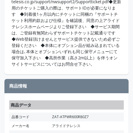
telesis.co.jp/support/nwsupport2/Supportticket.pdf◆更新
用のチケットご購入の際は、サポートIDが必要になりま
す ◆到着後1ヶ月以内にチケットに同梱の『サポートチ
ケット利用約款および仕様』を確認後、同意の上アライド
テレシスホームページよりご登録下さい ◆サービス期間
は、ご登録有無関わらずサポートチケット記載通りです
◆Web登録頂けませんとサービス提供できないため必ずご
登録ください ◆本体にオプション品が組み込まれている
場合は､本体とオプションいずれも同じ保守メニューにて
保守加入下さい ◆高所作業（高さ2m以上）を伴うオン
サイトサービスについてはお問合せ下さい。
商品情報
商品データ
品番コード
ZAT-ATPWR600R80Z7
メーカー名
アライドテレシス