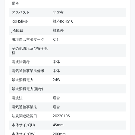
備考
アスベスト
非含有
RoHS指令
対応RoHS10
J-Moss
対象外
環境自己主張マーク
なし
その他環境及び安全規
格
電波法備考
本体
電気通信事業法備考
本体
最大消費電力
24W
最大消費電力(備考)
電波法
適合
電気通信事業法
適合
法規関連確認日
20220106
本体サイズ(H)
45mm
本体サイズ(W)
200mm