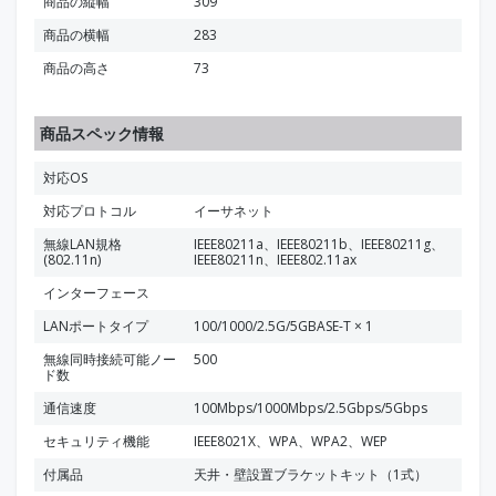
商品の縦幅
309
商品の横幅
283
商品の高さ
73
商品スペック情報
対応OS
対応プロトコル
イーサネット
無線LAN規格
IEEE80211a、IEEE80211b、IEEE80211g、
(802.11n)
IEEE80211n、IEEE802.11ax
インターフェース
LANポートタイプ
100/1000/2.5G/5GBASE-T × 1
無線同時接続可能ノー
500
ド数
通信速度
100Mbps/1000Mbps/2.5Gbps/5Gbps
セキュリティ機能
IEEE8021X、WPA、WPA2、WEP
付属品
天井・壁設置ブラケットキット（1式）