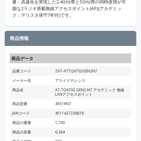
量・高速化を実現した2.4GHz帯と5GHz帯の同時使用が可
能な2ラジオ搭載無線アクセスポイント(AP)(アカデミッ
ク：デリスタ保守7年付)です。
商品情報
商品データ
品番コード
ZAT-ATTQ6702GEN2N7
メーカー名
アライドテレシス
商品名
AT-TQ6702 GEN2-N7 アカデミック 無線
LANアクセスポイント
商品型番
4551RN7
JANコード
4511427238878
商品の重量
1,700
商品の容量
6,384