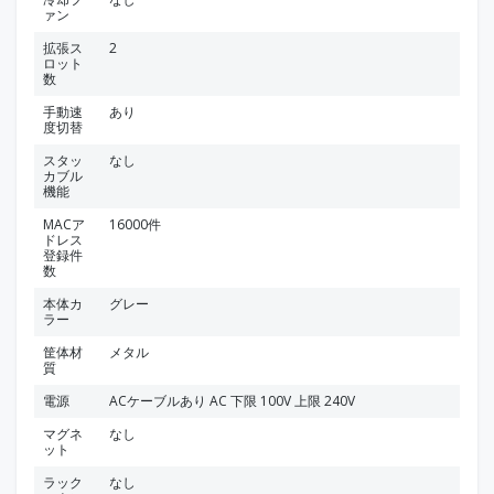
ァン
拡張ス
2
ロット
数
手動速
あり
度切替
スタッ
なし
カブル
機能
MACア
16000件
ドレス
登録件
数
本体カ
グレー
ラー
筐体材
メタル
質
電源
ACケーブルあり AC 下限 100V 上限 240V
マグネ
なし
ット
ラック
なし