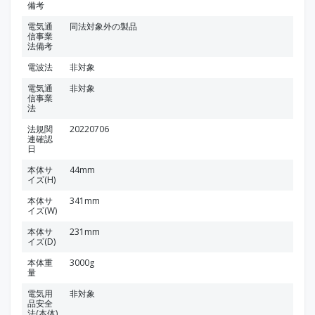
備考
電気通
同法対象外の製品
信事業
法備考
電波法
非対象
電気通
非対象
信事業
法
法規関
20220706
連確認
日
本体サ
44mm
イズ(H)
本体サ
341mm
イズ(W)
本体サ
231mm
イズ(D)
本体重
3000g
量
電気用
非対象
品安全
法(本体)