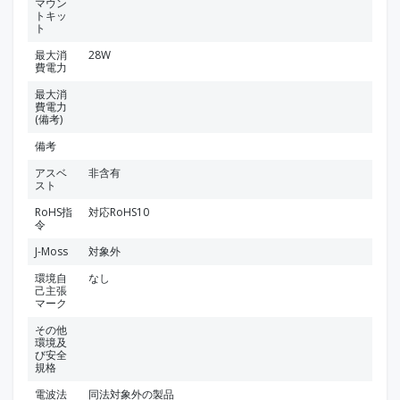
マウン
トキッ
ト
最大消
28W
費電力
最大消
費電力
(備考)
備考
アスベ
非含有
スト
RoHS指
対応RoHS10
令
J-Moss
対象外
環境自
なし
己主張
マーク
その他
環境及
び安全
規格
電波法
同法対象外の製品