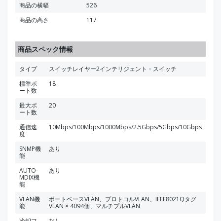
商品の横幅
526
商品の高さ
117
商品スペック情報
タイプ
スイッチレイヤー2インテリジェント・スイッチ
標準ポ
18
ート数
最大ポ
20
ート数
通信速
10Mbps/100Mbps/1000Mbps/2.5Gbps/5Gbps/10Gbps
度
SNMP機
あり
能
AUTO-
あり
MDIX機
能
VLAN機
ポートベースVLAN、プロトコルVLAN、IEEE8021Qタグ
能
VLAN × 4094個、マルチプルVLAN
冷却フ
なし