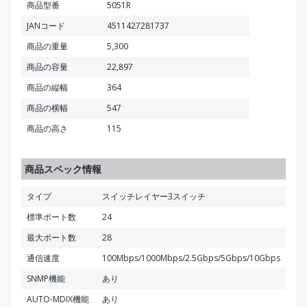
商品型番
5051R
JANコード
4511427281737
商品の重量
5,300
商品の容量
22,897
商品の縦幅
364
商品の横幅
547
商品の高さ
115
商品スペック情報
タイプ
スイッチレイヤー3スイッチ
標準ポート数
24
最大ポート数
28
通信速度
100Mbps/1000Mbps/2.5Gbps/5Gbps/10Gbps
SNMP機能
あり
AUTO-MDIX機能
あり