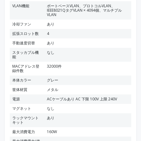
VLAN機能
ポートベースVLAN、プロトコルVLAN、
IEEE8021QタグVLAN × 4094個、マルチプル
VLAN
冷却ファン
あり
拡張スロット数
4
手動速度切替
あり
スタッカブル機
なし
能
MACアドレス登
32000件
録件数
本体カラー
グレー
筐体材質
メタル
電源
ACケーブルあり AC 下限 100V 上限 240V
マグネット
なし
ラックマウント
あり
キット
最大消費電力
160W