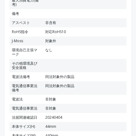
最大消費電力(備
考)
備考
アスベスト
非含有
RoHS指令
対応RoHS10
J-Moss
対象外
環境自己主張マ
なし
ーク
その他環境及び
安全規格
電波法備考
同法対象外の製品
電気通信事業法
同法対象外の製品
備考
電波法
非対象
電気通信事業法
非対象
法規関連確認日
20240404
本体サイズ(H)
44mm
本体サイズ(W)
440mm