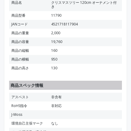
商品名
クリスマスツリー 120cm オーナメント付
き
商品型番
11790
JANコード
4521718117904
商品の重量
2,000
商品の容量
19,760
商品の縦幅
160
商品の横幅
950
商品の高さ
130
商品スペック情報
アスベスト
非含有
RoHS指令
非対応
J-Moss
環境自己主張マーク
なし