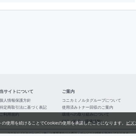
当サイトについて
ご案内
個人情報保護方針
コニカミノルタグループについて
特定商取引法に基づく表記
使用済みトナー回収のご案内
ご利用規約
環境への取り組みについて
CSR（社会・環境活動）
トの使用を続けることでCookieの使用を承諾したことになります。
ビズ
コニカミノルタジャパン（株）は事業者向けの商品・サービスの情報を提供しております