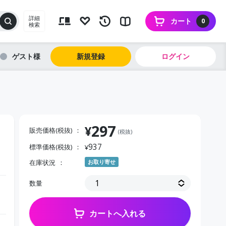
詳細
カート
0
検索
ゲスト
新規登録
ログイン
297
¥
販売価格(税抜)
(税抜)
937
標準価格(税抜)
¥
在庫状況
お取り寄せ
数量
カートへ入れる