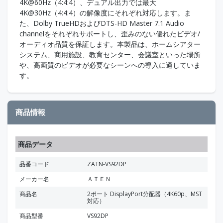
4K@60Hz（4:4:4）、デュアル出力では最大
4K@30Hz（4:4:4）の解像度にそれぞれ対応します。ま
た、Dolby TrueHDおよびDTS-HD Master 7.1 Audio
channelをそれぞれサポートし、歪みのない優れたビデオ/
オーディオ品質を保証します。本製品は、ホームシアター
システム、商用施設、教育センター、会議室といった場所
や、高画質のビデオが必要なシーンへの導入に適していま
す。
商品情報
商品データ
品番コード
ZATN-VS92DP
メーカー名
ＡＴＥＮ
商品名
2ポート DisplayPort分配器（4K60p、MST
対応）
商品型番
VS92DP