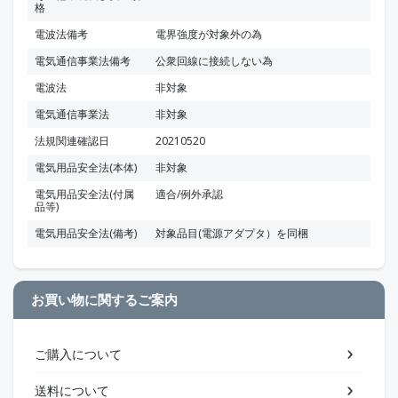
格
電波法備考
電界強度が対象外の為
電気通信事業法備考
公衆回線に接続しない為
電波法
非対象
電気通信事業法
非対象
法規関連確認日
20210520
電気用品安全法(本体)
非対象
電気用品安全法(付属
適合/例外承認
品等)
電気用品安全法(備考)
対象品目(電源アダプタ）を同梱
お買い物に関するご案内
ご購入について
送料について