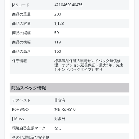
JANコード
4710469340475
商品の重量
200
商品の容量
1,123
商品の縦幅
59
商品の横幅
119
商品の高さ
160
保守情報
標準製品保証 3年間センドバック無償修
理、オプション延長保証（最大5年、先出
しセンドバックタイプ）有り
商品スペック情報
アスベスト
非含有
RoHS指令
対応RoHS10
J-Moss
対象外
環境自己主張マーク
なし
その他環境及び安全規