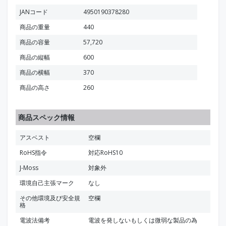
JANコード
4950190378280
商品の重量
440
商品の容量
57,720
商品の縦幅
600
商品の横幅
370
商品の高さ
260
商品スペック情報
アスベスト
空欄
RoHS指令
対応RoHS10
J-Moss
対象外
環境自己主張マーク
なし
その他環境及び安全規
空欄
格
電波法備考
電波を発しないもしくは微弱な製品の為