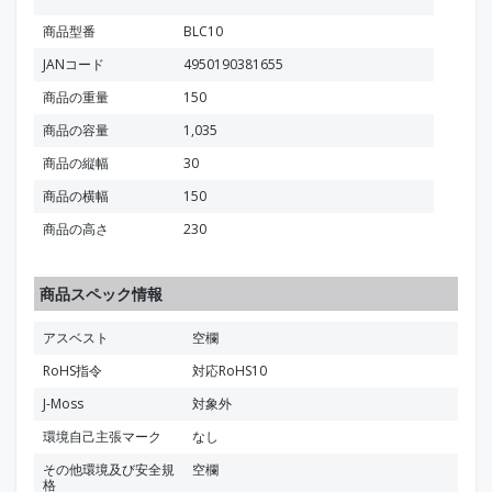
商品型番
BLC10
JANコード
4950190381655
商品の重量
150
商品の容量
1,035
商品の縦幅
30
商品の横幅
150
商品の高さ
230
商品スペック情報
アスベスト
空欄
RoHS指令
対応RoHS10
J-Moss
対象外
環境自己主張マーク
なし
その他環境及び安全規
空欄
格