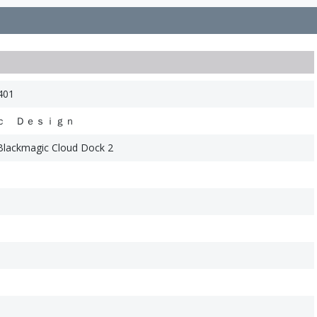
401
ｃ Ｄｅｓｉｇｎ
ackmagic Cloud Dock 2