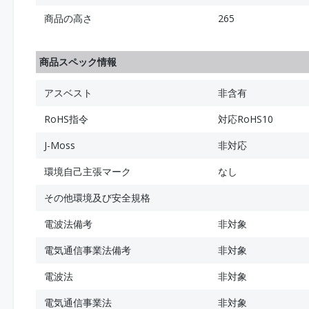
商品の高さ
265
商品スペック情報
アスベスト
非含有
RoHS指令
対応RoHS10
J-Moss
非対応
環境自己主張マーク
なし
その他環境及び安全規格
電波法備考
非対象
電気通信事業法備考
非対象
電波法
非対象
電気通信事業法
非対象