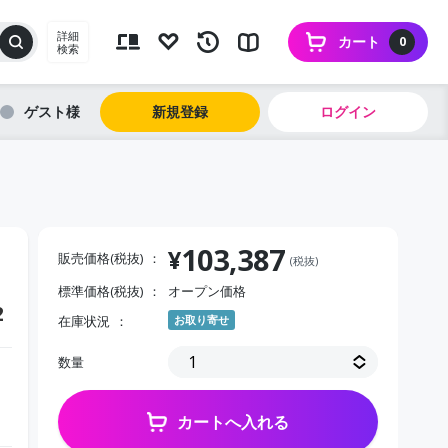
詳細
カート
0
検索
ゲスト
新規登録
ログイン
103,387
¥
販売価格(税抜)
(税抜)
標準価格(税抜)
オープン価格
2
在庫状況
お取り寄せ
数量
カートへ入れる