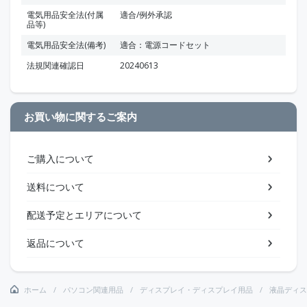
電気用品安全法(付属
適合/例外承認
品等)
電気用品安全法(備考)
適合：電源コードセット
法規関連確認日
20240613
お買い物に関するご案内
ご購入について
送料について
配送予定とエリアについて
返品について
ホーム
パソコン関連用品
ディスプレイ・ディスプレイ用品
液晶ディス