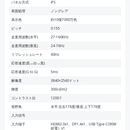
パネル方式
IPS
表面処理
ノングレア
表示色
約10億7000万色
ピッチ
0.155
走査周波数(水平)
27-160KHz
走査周波数(垂直)
24-76Hz
リフレッシュレート
60Hz
応答速度(黒→白→黒)
応答速度(G to G)
5ms
解像度
3840×2560ドット
輝度
300cd/m2
コントラスト比
1200:1
視野角
水平:左右178度/垂直:上下178度
入力信号
入力端子
HDMI2.0x1、DP1.4x1、USB Type-C(90W
給電）x1