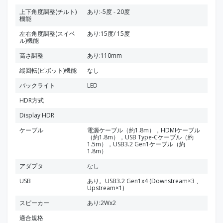
上下角度調整(チルト)
あり:-5度 - 20度
機能
左右角度調整(スイベ
あり:15度/ 15度
ル)機能
高さ調整
あり:110mm
縦回転(ピボット)機能
なし
バックライト
LED
HDR方式
Display HDR
ケーブル
電源ケーブル（約1.8m），HDMIケーブル
（約1.8m），USB Type-Cケーブル（約
1.5m），USB3.2 Gen1ケーブル（約
1.8m）
アダプタ
なし
USB
あり。USB3.2 Gen1x4 (Downstream×3 、
Upstream×1)
スピーカー
あり:2Wx2
適合規格