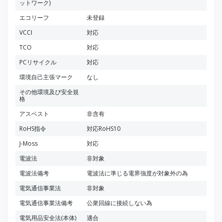
ットワーク)
エコリーフ
未登録
VCCI
対応
TCO
対応
PCリサイクル
対応
環境自己主張マーク
なし
その他環境及び安全規
格
アスベスト
非含有
RoHS指令
対応RoHS10
J-Moss
対応
電波法
非対象
電波法備考
電波法に準じる電界強度が対象外の為
電気通信事業法
非対象
電気通信事業法備考
公衆回線に接続しない為
電気用品安全法(本体)
適合