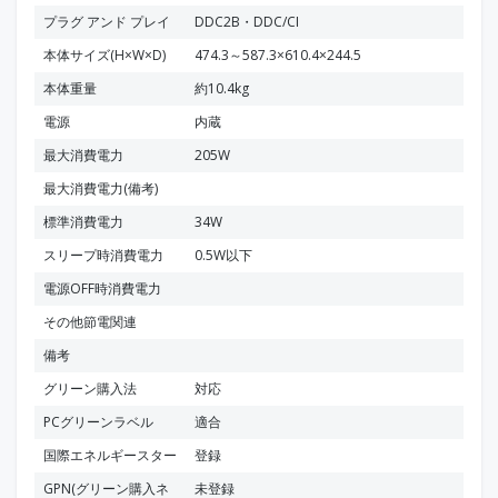
プラグ アンド プレイ
DDC2B・DDC/CI
本体サイズ(H×W×D)
474.3～587.3×610.4×244.5
本体重量
約10.4kg
電源
内蔵
最大消費電力
205W
最大消費電力(備考)
標準消費電力
34W
スリープ時消費電力
0.5W以下
電源OFF時消費電力
その他節電関連
備考
グリーン購入法
対応
PCグリーンラベル
適合
国際エネルギースター
登録
GPN(グリーン購入ネ
未登録