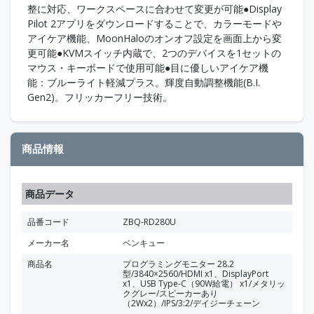
整に対応、ワークスペースに合わせて変更が可能●Display
Pilot 2アプリをダウンロードすることで、カラーモードや
アイケア機能、MoonHaloのオンオフ設定を画面上から変
更可能●KVMスイッチ内蔵で、2つのデバイスを1セットの
マウス・キーボードで使用可能●目に優しいアイケア機
能：ブルーライト軽減プラス。輝度自動調整機能(B.I.
Gen2)。フリッカーフリー技術。
商品情報
商品データ
品番コード
ZBQ-RD280U
メーカー名
ベンキュー
商品名
プログラミングモニター 28.2
型/3840×2560/HDMI x1、DisplayPort
x1、USB Type-C（90W給電） x1/メタリッ
クグレー/スピーカーあり
（2Wx2）/IPS/3:2/デイジーチェーン