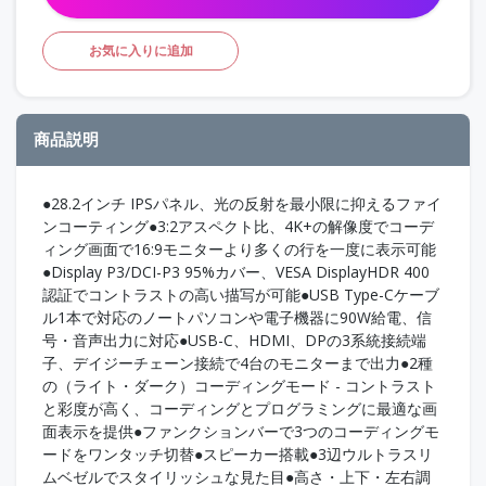
お気に入りに追加
商品説明
●28.2インチ IPSパネル、光の反射を最小限に抑えるファイ
ンコーティング●3:2アスペクト比、4K+の解像度でコーデ
ィング画面で16:9モニターより多くの行を一度に表示可能
●Display P3/DCI-P3 95%カバー、VESA DisplayHDR 400
認証でコントラストの高い描写が可能●USB Type-Cケーブ
ル1本で対応のノートパソコンや電子機器に90W給電、信
号・音声出力に対応●USB-C、HDMI、DPの3系統接続端
子、デイジーチェーン接続で4台のモニターまで出力●2種
の（ライト・ダーク）コーディングモード - コントラスト
と彩度が高く、コーディングとプログラミングに最適な画
面表示を提供●ファンクションバーで3つのコーディングモ
ードをワンタッチ切替●スピーカー搭載●3辺ウルトラスリ
ムベゼルでスタイリッシュな見た目●高さ・上下・左右調