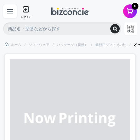
0
ログイン
詳細
検索
ホーム
ソフトウェア
パッケージ（新規）
業務用ソフトその他
どっ