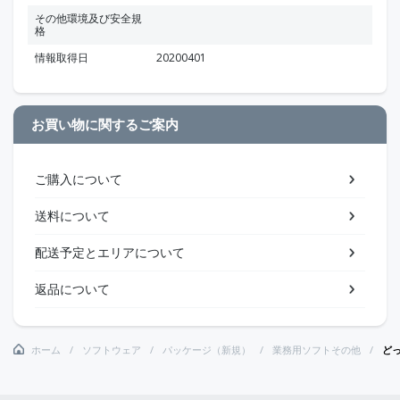
その他環境及び安全規
格
情報取得日
20200401
お買い物に関するご案内
ご購入について
送料について
配送予定とエリアについて
返品について
ホーム
ソフトウェア
パッケージ（新規）
業務用ソフトその他
どっ