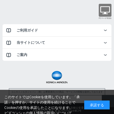
ご利用ガイド
当サイトについて
ご案内
コニカミノルタジャパン（株）は事業者向けの商品・サービスの情報を提供しております
このサイトではCookieを使用しています。「承
諾」を押すか、サイトの使用を続けることで
承諾する
Cookieの使用を承諾したことになります。
コニカミノルタジャパン株式会社／東京都公安委員会
古物商許可証番号 第3010916054482号
ビズコンシェの個人情報の取扱いについて