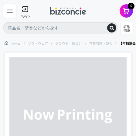
0
ログイン
詳細
検索
ホーム
ソフトウェア
クラウド（新規）
営業管理・SFA
【年額課金】