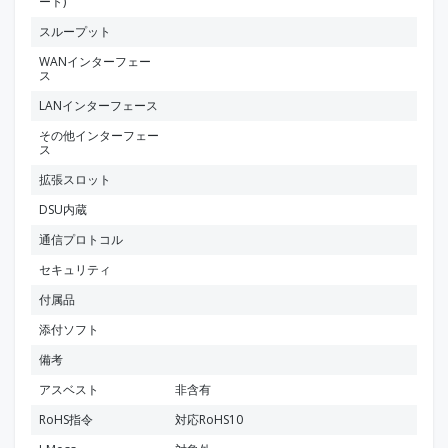
ート)
スループット
WANインターフェー
ス
LANインターフェース
その他インターフェー
ス
拡張スロット
DSU内蔵
通信プロトコル
セキュリティ
付属品
添付ソフト
備考
アスベスト
非含有
RoHS指令
対応RoHS10