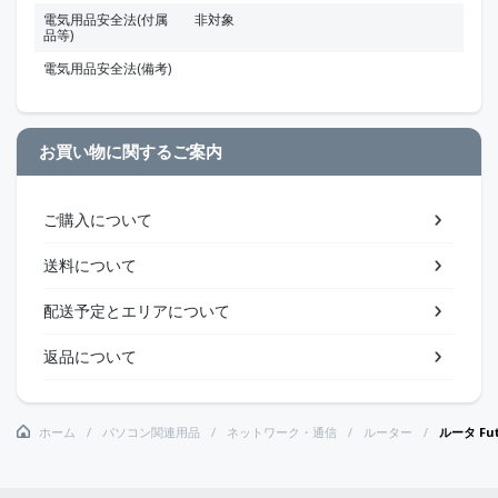
電気用品安全法(付属
非対象
品等)
電気用品安全法(備考)
お買い物に関するご案内
ご購入について
送料について
配送予定とエリアについて
返品について
ホーム
パソコン関連用品
ネットワーク・通信
ルーター
ルータ Fut