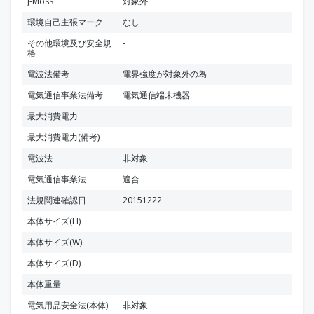
J-Moss
対象外
環境自己主張マーク
なし
その他環境及び安全規
-
格
電波法備考
電界強度が対象外の為
電気通信事業法備考
電気通信端末機器
最大消費電力
最大消費電力(備考)
電波法
非対象
電気通信事業法
適合
法規関連確認日
20151222
本体サイズ(H)
本体サイズ(W)
本体サイズ(D)
本体重量
電気用品安全法(本体)
非対象