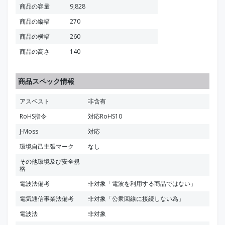
商品の容量
9,828
商品の縦幅
270
商品の横幅
260
商品の高さ
140
商品スペック情報
アスベスト
非含有
RoHS指令
対応RoHS10
J-Moss
対応
環境自己主張マーク
なし
その他環境及び安全規
格
電波法備考
非対象「電波を利用する商品ではない」
電気通信事業法備考
非対象「公衆回線に接続しない為」
電波法
非対象