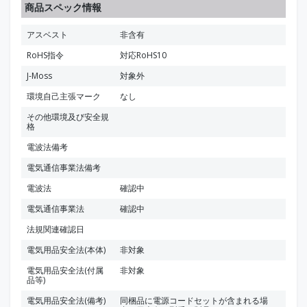
商品スペック情報
アスベスト
非含有
RoHS指令
対応RoHS10
J-Moss
対象外
環境自己主張マーク
なし
その他環境及び安全規
格
電波法備考
電気通信事業法備考
電波法
確認中
電気通信事業法
確認中
法規関連確認日
電気用品安全法(本体)
非対象
電気用品安全法(付属
非対象
品等)
電気用品安全法(備考)
同梱品に電源コードセットが含まれる場