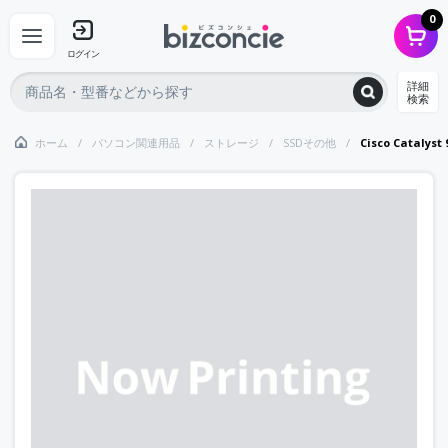
0
ログイン
詳細
検索
ホーム
パソコン関連用品
ストレージ
SSDその他
Cisco Catalyst