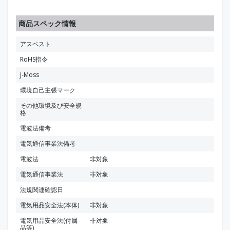
商品スペック情報
アスベスト
RoHS指令
J-Moss
環境自己主張マーク
その他環境及び安全規
格
電波法備考
電気通信事業法備考
電波法
非対象
電気通信事業法
非対象
法規関連確認日
電気用品安全法(本体)
非対象
電気用品安全法(付属
非対象
品等)