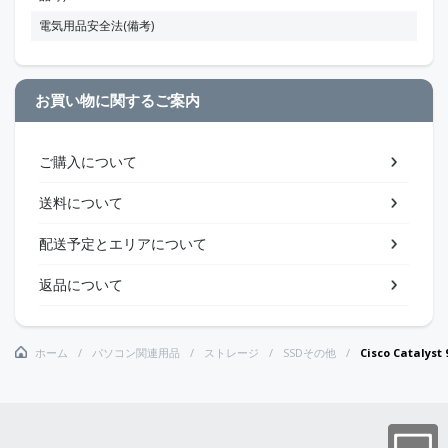
電気用品安全法(備考)
お買い物に関するご案内
ご購入について
送料について
配送予定とエリアについて
返品について
ホーム
パソコン関連用品
ストレージ
SSDその他
Cisco Catalyst