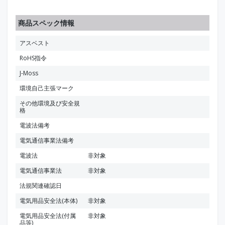
商品スペック情報
アスベスト
RoHS指令
J-Moss
環境自己主張マーク
その他環境及び安全規
格
電波法備考
電気通信事業法備考
電波法
非対象
電気通信事業法
非対象
法規関連確認日
電気用品安全法(本体)
非対象
電気用品安全法(付属
非対象
品等)