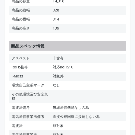
商品の容量
14,316
商品の縦幅
328
商品の横幅
314
商品の高さ
139
商品スペック情報
アスベスト
非含有
RoHS指令
対応RoHS10
J-Moss
対象外
環境自己主張マーク
なし
その他環境及び安全規
格
電波法備考
無線通信機能なしの為
電気通信事業法備考
直接公衆回線に接続しない為
電波法
非対象
電気通信事業法
非対象