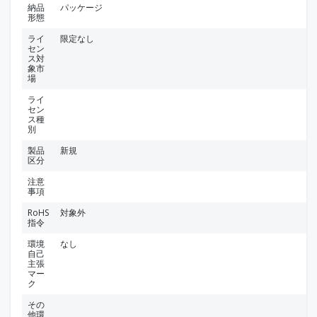
納品
パッケージ
形態
ライ
限定なし
セン
ス対
象市
場
ライ
セン
ス種
別
製品
新規
区分
注意
事項
RoHS
対象外
指令
環境
なし
自己
主張
マー
ク
その
他環