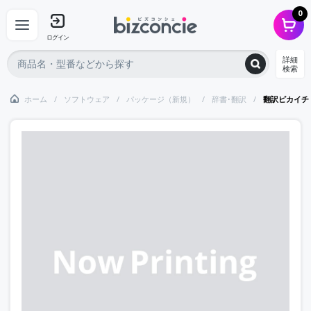
0
ログイン
詳細
検索
ホーム
ソフトウェア
パッケージ（新規）
辞書･翻訳
翻訳ピカイチ 中