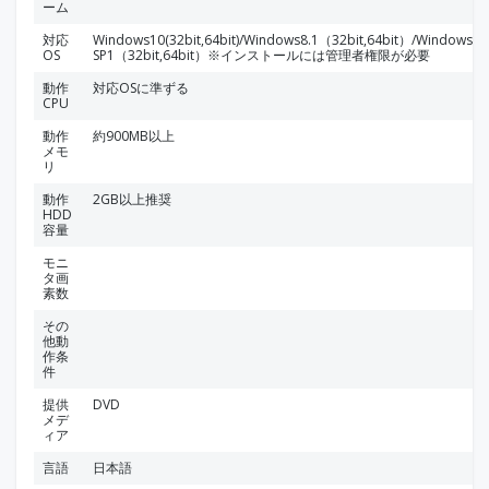
ーム
対応
Windows10(32bit,64bit)/Windows8.1（32bit,64bit）/Windows8
OS
SP1（32bit,64bit）※インストールには管理者権限が必要
動作
対応OSに準ずる
CPU
動作
約900MB以上
メモ
リ
動作
2GB以上推奨
HDD
容量
モニ
タ画
素数
その
他動
作条
件
提供
DVD
メデ
ィア
言語
日本語