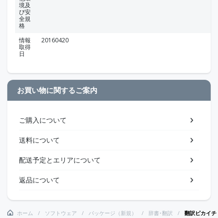
境及
び安
全規
格
情報
20160420
取得
日
お買い物に関するご案内
ご購入について
送料について
配送予定とエリアについて
返品について
ホーム
ソフトウェア
パッケージ（新規）
辞書･翻訳
翻訳ピカイチ 中