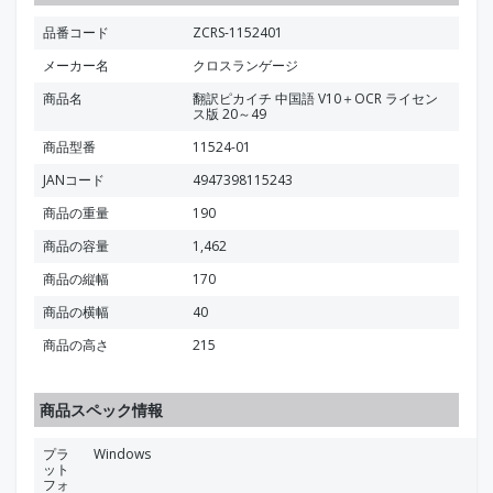
品番コード
ZCRS-1152401
メーカー名
クロスランゲージ
商品名
翻訳ピカイチ 中国語 V10＋OCR ライセン
ス版 20～49
商品型番
11524-01
JANコード
4947398115243
商品の重量
190
商品の容量
1,462
商品の縦幅
170
商品の横幅
40
商品の高さ
215
商品スペック情報
プラ
Windows
ット
フォ