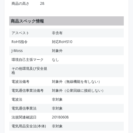
商品の高さ
28
商品スペック情報
アスベスト
非含有
RoHS指令
対応RoHS10
J-Moss
対象外
環境自己主張マーク
なし
その他環境及び安全規
格
電波法備考
対象外（無線機能を有しない）
電気通信事業法備考
対象外（公衆回線に接続しない）
電波法
非対象
電気通信事業法
非対象
法規関連確認日
20180608
電気用品安全法(本体)
非対象