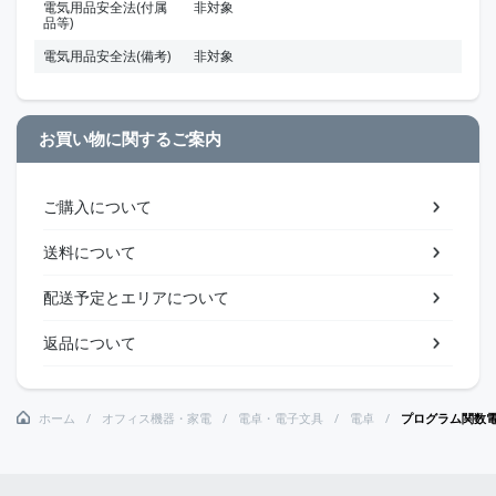
電気用品安全法(付属
非対象
品等)
電気用品安全法(備考)
非対象
お買い物に関するご案内
ご購入について
送料について
配送予定とエリアについて
返品について
ホーム
オフィス機器・家電
電卓・電子文具
電卓
プログラム関数電