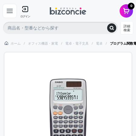
0
ログイン
詳細
検索
ホーム
オフィス機器・家電
電卓・電子文具
電卓
プログラム関数電