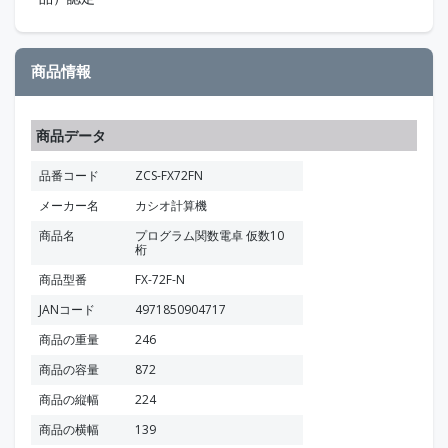
商品情報
商品データ
品番コード
ZCS-FX72FN
メーカー名
カシオ計算機
商品名
プログラム関数電卓 仮数10
桁
商品型番
FX-72F-N
JANコード
4971850904717
商品の重量
246
商品の容量
872
商品の縦幅
224
商品の横幅
139