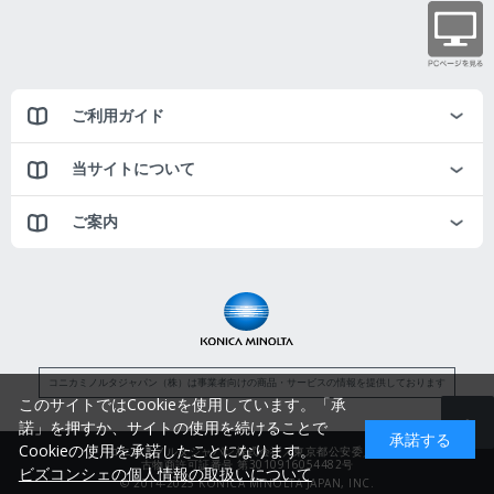
ご利用ガイド
当サイトについて
ご案内
コニカミノルタジャパン（株）は事業者向けの商品・サービスの情報を提供しております
このサイトではCookieを使用しています。「承
諾」を押すか、サイトの使用を続けることで
承諾する
Cookieの使用を承諾したことになります。
コニカミノルタジャパン株式会社／東京都公安委員会
古物商許可証番号 第3010916054482号
ビズコンシェの個人情報の取扱いについて
© 2014-2025 KONICA MINOLTA JAPAN, INC.