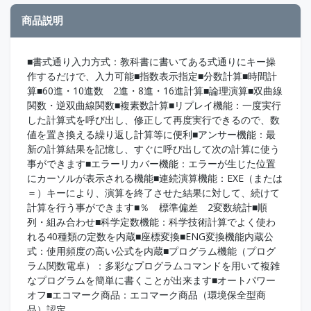
商品説明
■書式通り入力方式：教科書に書いてある式通りにキー操
作するだけで、入力可能■指数表示指定■分数計算■時間計
算■60進・10進数 2進・8進・16進計算■論理演算■双曲線
関数・逆双曲線関数■複素数計算■リプレイ機能：一度実行
した計算式を呼び出し、修正して再度実行できるので、数
値を置き換える繰り返し計算等に便利■アンサー機能：最
新の計算結果を記憶し、すぐに呼び出して次の計算に使う
事ができます■エラーリカバー機能：エラーが生じた位置
にカーソルが表示される機能■連続演算機能：EXE（または
＝）キーにより、演算を終了させた結果に対して、続けて
計算を行う事ができます■％ 標準偏差 2変数統計■順
列・組み合わせ■科学定数機能：科学技術計算でよく使わ
れる40種類の定数を内蔵■座標変換■ENG変換機能内蔵公
式：使用頻度の高い公式を内蔵■プログラム機能（プログ
ラム関数電卓）：多彩なプログラムコマンドを用いて複雑
なプログラムを簡単に書くことが出来ます■オートパワー
オフ■エコマーク商品：エコマーク商品（環境保全型商
品）認定