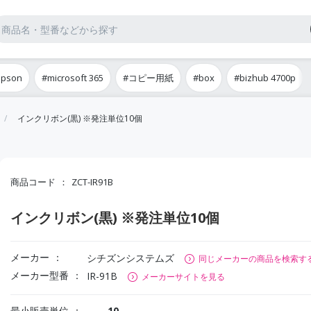
epson
#microsoft 365
#コピー用紙
#box
#bizhub 4700p
インクリボン(黒) ※発注単位10個
商品コード
ZCT-IR91B
インクリボン(黒) ※発注単位10個
メーカー
シチズンシステムズ
同じメーカーの商品を検索す
メーカー型番
IR-91B
メーカーサイトを見る
最小販売単位
10