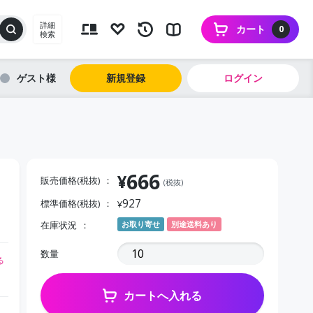
詳細
カート
0
検索
ゲスト
新規登録
ログイン
666
¥
販売価格(税抜)
(税抜)
927
標準価格(税抜)
¥
在庫状況
お取り寄せ
別途送料あり
数量
る
カートへ入れる