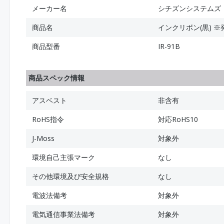
メーカー名
シチズンシステムズ
商品名
インクリボン(黒) ※
商品型番
IR-91B
商品スペック情報
アスベスト
非含有
RoHS指令
対応RoHS10
J-Moss
対象外
環境自己主張マーク
なし
その他環境及び安全規格
なし
電波法備考
対象外
電気通信事業法備考
対象外