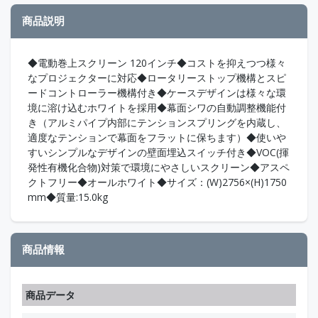
商品説明
◆電動巻上スクリーン 120インチ◆コストを抑えつつ様々
なプロジェクターに対応◆ロータリーストップ機構とスピ
ードコントローラー機構付き◆ケースデザインは様々な環
境に溶け込むホワイトを採用◆幕面シワの自動調整機能付
き（アルミパイプ内部にテンションスプリングを内蔵し、
適度なテンションで幕面をフラットに保ちます）◆使いや
すいシンプルなデザインの壁面埋込スイッチ付き◆VOC(揮
発性有機化合物)対策で環境にやさしいスクリーン◆アスペ
クトフリー◆オールホワイト◆サイズ：(W)2756×(H)1750
mm◆質量:15.0kg
商品情報
商品データ