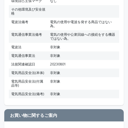
環境自己主張マーク
なし
その他環境及び安全規
格
電波法備考
電気の使用や電波を発する商品ではない
為。
電気通信事業法備考
電気の使用や公衆回線への接続をする機器
ではない為。
電波法
非対象
電気通信事業法
非対象
法規関連確認日
20230801
電気用品安全法(本体)
非対象
電気用品安全法(付属
非対象
品等)
電気用品安全法(備考)
非対象
お買い物に関するご案内