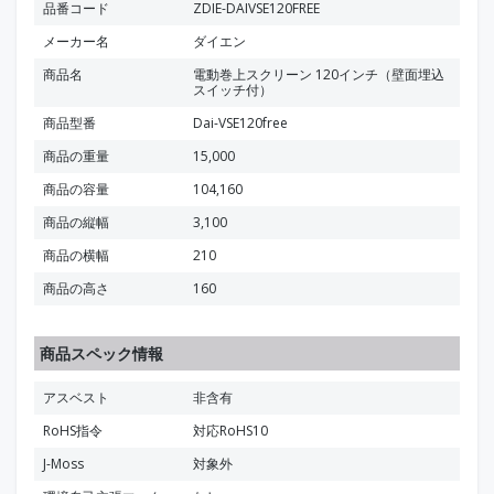
品番コード
ZDIE-DAIVSE120FREE
メーカー名
ダイエン
商品名
電動巻上スクリーン 120インチ（壁面埋込
スイッチ付）
商品型番
Dai-VSE120free
商品の重量
15,000
商品の容量
104,160
商品の縦幅
3,100
商品の横幅
210
商品の高さ
160
商品スペック情報
アスベスト
非含有
RoHS指令
対応RoHS10
J-Moss
対象外