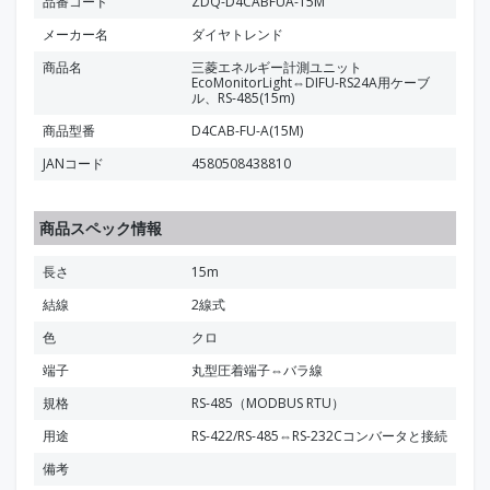
品番コード
ZDQ-D4CABFUA-15M
メーカー名
ダイヤトレンド
商品名
三菱エネルギー計測ユニット
EcoMonitorLight⇔DIFU-RS24A用ケーブ
ル、RS-485(15m)
商品型番
D4CAB-FU-A(15M)
JANコード
4580508438810
商品スペック情報
長さ
15m
結線
2線式
色
クロ
端子
丸型圧着端子⇔バラ線
規格
RS-485（MODBUS RTU）
用途
RS-422/RS-485⇔RS-232Cコンバータと接続
備考