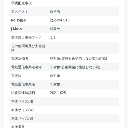
環境配慮事項
アスベスト
非含有
RoHS指令
対応RoHS10
J-Moss
対象外
環境自己主張マーク
なし
その他環境及び安全規
格
電波法備考
非対象(電波を送受信しない製品の為)
電気通信事業法備考
非対象(公衆回路に接続しない為)
電波法
非対象
電気通信事業法
非対象
法規関連確認日
20211025
本体サイズ(H)
本体サイズ(W)
本体サイズ(D)
本体重量