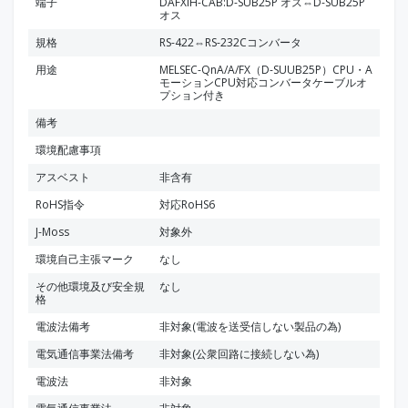
端子
DAFXIH-CAB:D-SUB25P オス⇔D-SUB25P
オス
規格
RS-422⇔RS-232Cコンバータ
用途
MELSEC-QnA/A/FX（D-SUUB25P）CPU・A
モーションCPU対応コンバータケーブルオ
プション付き
備考
環境配慮事項
アスベスト
非含有
RoHS指令
対応RoHS6
J-Moss
対象外
環境自己主張マーク
なし
その他環境及び安全規
なし
格
電波法備考
非対象(電波を送受信しない製品の為)
電気通信事業法備考
非対象(公衆回路に接続しない為)
電波法
非対象