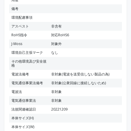
備考
環境配慮事項
アスベスト
非含有
RoHS指令
対応RoHS6
J-Moss
対象外
環境自己主張マーク
なし
その他環境及び安全規
格
電波法備考
非対象(電波を送受信しない製品の為)
電気通信事業法備考
非対象(公衆回線に接続しないため)
電波法
非対象
電気通信事業法
非対象
法規関連確認日
20221209
本体サイズ(H)
本体サイズ(W)