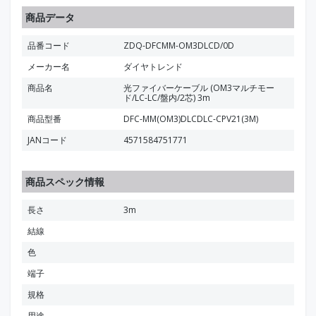
商品データ
品番コード
ZDQ-DFCMM-OM3DLCD/0D
メーカー名
ダイヤトレンド
商品名
光ファイバーケーブル (OM3マルチモー
ド/LC-LC/盤内/2芯) 3m
商品型番
DFC-MM(OM3)DLCDLC-CPV21(3M)
JANコード
4571584751771
商品スペック情報
長さ
3m
結線
色
端子
規格
用途