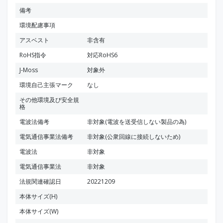
備考
環境配慮事項
アスベスト
非含有
RoHS指令
対応RoHS6
J-Moss
対象外
環境自己主張マーク
なし
その他環境及び安全規
格
電波法備考
非対象(電波を送受信しない製品の為)
電気通信事業法備考
非対象(公衆回線に接続しないため)
電波法
非対象
電気通信事業法
非対象
法規関連確認日
20221209
本体サイズ(H)
本体サイズ(W)