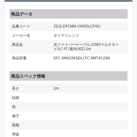
商品データ
品番コード
ZDQ-DFCMM-OM3DLCF/0U
メーカー名
ダイヤトレンド
商品名
光ファイバーケーブル (OM3マルチモー
ド/LC-FC/屋内/4芯) 2m
商品型番
DFC-MM(OM3)DLCFC-RMT41(2M)
商品スペック情報
長さ
2m
結線
色
端子
規格
用途