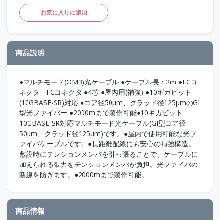
お気に入りに追加
商品説明
●マルチモード(OM3)光ケーブル ●ケーブル長：2m ●LCコ
ネクタ - FCコネクタ ●4芯 ●屋内用(補強) ●10ギガビット
(10GBASE-SR)対応 ●コア径50μm、クラッド径125μmのGI
型光ファイバー ●2000mまで製作可能●10ギガビット
10GBASE-SR対応マルチモード光ケーブル(GI型コア径
50μm、クラッド径125μm)です。●屋内で使用可能な光フ
ァイバケーブルです。●長距離配線にも安心の補強構造。
敷設時にテンションメンバを引っ張ることで、ケーブルに
加えられる張力をテンションメンバが負担。光ファイバの
断線を防ぎます。●2000mまで製作可能。
商品情報