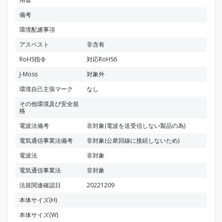
備考
環境配慮事項
アスベスト
非含有
RoHS指令
対応RoHS6
J-Moss
対象外
環境自己主張マーク
なし
その他環境及び安全規
格
電波法備考
非対象(電波を送受信しない製品の為)
電気通信事業法備考
非対象(公衆回線に接続しないため)
電波法
非対象
電気通信事業法
非対象
法規関連確認日
20221209
本体サイズ(H)
本体サイズ(W)