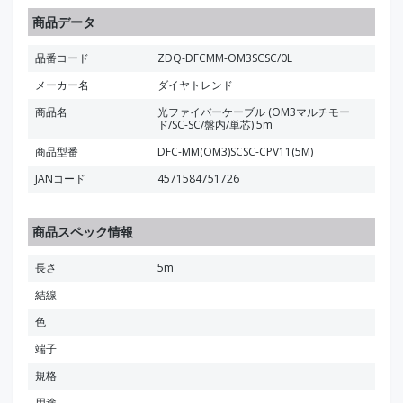
商品データ
品番コード
ZDQ-DFCMM-OM3SCSC/0L
メーカー名
ダイヤトレンド
商品名
光ファイバーケーブル (OM3マルチモー
ド/SC-SC/盤内/単芯) 5m
商品型番
DFC-MM(OM3)SCSC-CPV11(5M)
JANコード
4571584751726
商品スペック情報
長さ
5m
結線
色
端子
規格
用途