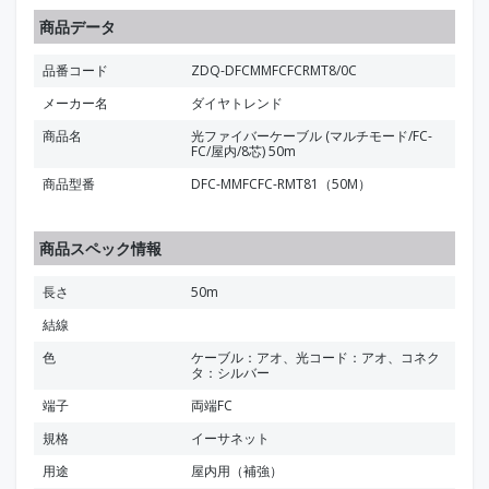
商品データ
品番コード
ZDQ-DFCMMFCFCRMT8/0C
メーカー名
ダイヤトレンド
商品名
光ファイバーケーブル (マルチモード/FC-
FC/屋内/8芯) 50m
商品型番
DFC-MMFCFC-RMT81（50M）
商品スペック情報
長さ
50m
結線
色
ケーブル：アオ、光コード：アオ、コネク
タ：シルバー
端子
両端FC
規格
イーサネット
用途
屋内用（補強）