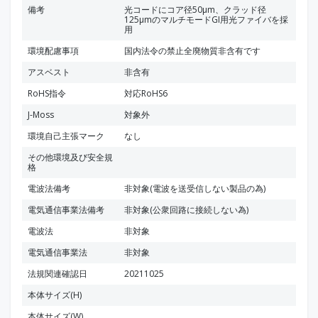
備考
光コードにコア径50μm、クラッド径
125μmのマルチモードGI用光ファイバを採
用
環境配慮事項
国内法令の禁止全廃物質非含有です
アスベスト
非含有
RoHS指令
対応RoHS6
J-Moss
対象外
環境自己主張マーク
なし
その他環境及び安全規
格
電波法備考
非対象(電波を送受信しない製品の為)
電気通信事業法備考
非対象(公衆回路に接続しない為)
電波法
非対象
電気通信事業法
非対象
法規関連確認日
20211025
本体サイズ(H)
本体サイズ(W)