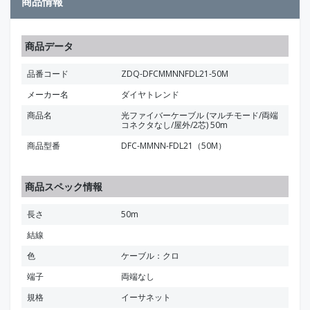
商品情報
商品データ
品番コード
ZDQ-DFCMMNNFDL21-50M
メーカー名
ダイヤトレンド
商品名
光ファイバーケーブル (マルチモード/両端
コネクタなし/屋外/2芯) 50m
商品型番
DFC-MMNN-FDL21（50M）
商品スペック情報
長さ
50m
結線
色
ケーブル：クロ
端子
両端なし
規格
イーサネット