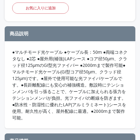
お気に入りに追加
商品説明
●マルチモード光ケーブル ●ケーブル長：50m ●両端コネク
タなし ●2芯 ●屋外用(補強)LAPシース ●コア径50μm、クラ
ッド径125μmのGI型光ファイバー ●2000mまで製作可能●
マルチモード光ケーブル(GI型コア径50μm、クラッド径
125μm)です。●屋外で使用可能な光ファイバケーブルで
す。●長距離配線にも安心の補強構造。敷設時にテンショ
ンメンバを引っ張ることで、ケーブルに加えられる張力を
テンションメンバが負担。光ファイバの断線を防ぎます。
●防水性・防湿性に優れたLAP(アルミラミネート)シースを
使用。耐久性が高く、屋外配線に最適。●2000mまで製作
可能。