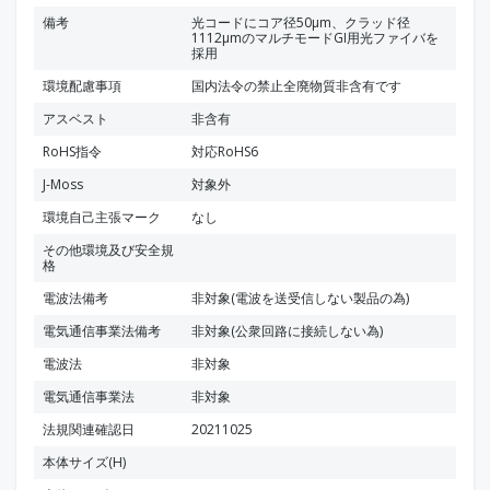
備考
光コードにコア径50μm、クラッド径
1112μmのマルチモードGI用光ファイバを
採用
環境配慮事項
国内法令の禁止全廃物質非含有です
アスベスト
非含有
RoHS指令
対応RoHS6
J-Moss
対象外
環境自己主張マーク
なし
その他環境及び安全規
格
電波法備考
非対象(電波を送受信しない製品の為)
電気通信事業法備考
非対象(公衆回路に接続しない為)
電波法
非対象
電気通信事業法
非対象
法規関連確認日
20211025
本体サイズ(H)