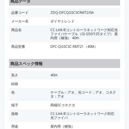
商品データ
品番コード
ZDQ-DFCQGSCSCRMT2/0A
メーカー名
ダイヤトレンド
商品名
CC-Link IEコントローラネットワーク対応光
ファイバケーブル（GI G50/125タイプ） 屋
内用（補強） 40m
商品型番
DFC-QGSCSC-RMT21（40M）
商品スペック情報
長さ
40m
結線
色
ケーブル：アオ、光コード：アオ、コネク
タ：アオ
端子
両端SCコネクタ
規格
CC-Link IEコントローラネットワーク対応
光ファイバ
用途
屋内用（補強）