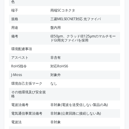
色
端子
両端SCコネクタ
規格
三菱MELSECNET対応 光ファイバ
用途
盤内用
備考
径50μm、クラッド径125μmのマルチモー
ドGI用光ファイバを採用
環境配慮事項
アスベスト
非含有
RoHS指令
対応RoHS6
J-Moss
対象外
環境自己主張マーク
なし
その他環境及び安全規
格
電波法備考
非対象(電波を送受信しない製品の為)
電気通信事業法備考
非対象(公衆回路に接続しない為)
電波法
非対象