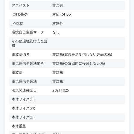
アスベスト
非含有
RoHS指令
対応RoHS6
J-Moss
対象外
環境自己主張マーク
なし
その他環境及び安全規
格
電波法備考
非対象(電波を送受信しない製品の為)
電気通信事業法備考
非対象(公衆回路に接続しない為)
電波法
非対象
電気通信事業法
非対象
法規関連確認日
20211025
本体サイズ(H)
本体サイズ(W)
本体サイズ(D)
本体重量