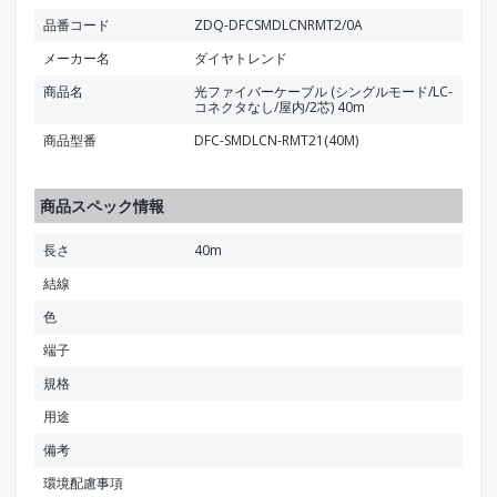
品番コード
ZDQ-DFCSMDLCNRMT2/0A
メーカー名
ダイヤトレンド
商品名
光ファイバーケーブル (シングルモード/LC-
コネクタなし/屋内/2芯) 40m
商品型番
DFC-SMDLCN-RMT21(40M)
商品スペック情報
長さ
40m
結線
色
端子
規格
用途
備考
環境配慮事項