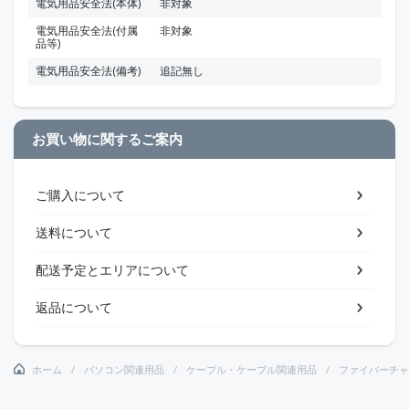
電気用品安全法(本体)
非対象
電気用品安全法(付属
非対象
品等)
電気用品安全法(備考)
追記無し
お買い物に関するご案内
ご購入について
送料について
配送予定とエリアについて
返品について
ホーム
パソコン関連用品
ケーブル・ケーブル関連用品
ファイバーチャ