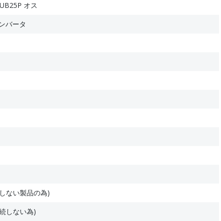
SUB25P オス
2コンバータ
しない製品の為)
続しない為)