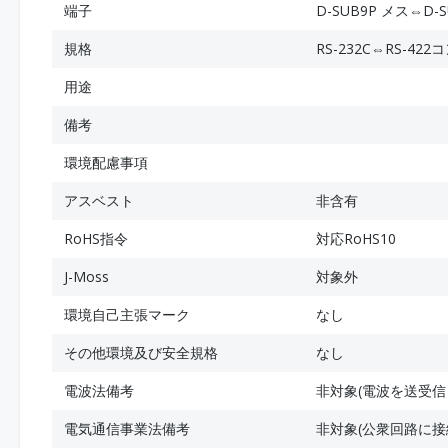
端子
D-SUB9P メス⇔D-
規格
RS-232C⇔RS-42
用途
備考
環境配慮事項
アスベスト
非含有
RoHS指令
対応RoHS10
J-Moss
対象外
環境自己主張マーク
なし
その他環境及び安全規格
なし
電波法備考
非対象(電波を送受信
電気通信事業法備考
非対象(公衆回路に接