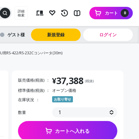
詳細
カート
0
検索
ゲスト
新規登録
ログイン
PU用RS-422/RS-232Cコンバータ(30m)
37,388
¥
販売価格(税抜)
(税抜)
標準価格(税抜)
オープン価格
在庫状況
お取り寄せ
数量
カートへ入れる