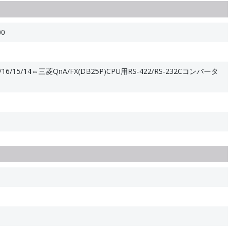
00
16/15/14⇔三菱QnA/FX(DB25P)CPU用RS-422/RS-232Cコンバータ