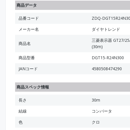
商品データ
品番コード
ZDQ-DGT15R24N3
メーカー名
ダイヤトレンド
三菱表示器 GT27/25/
商品名
(30m)
商品型番
DGT15-R24N300
JANコード
4580508474290
商品スペック情報
長さ
30m
結線
コンバータ
色
クロ