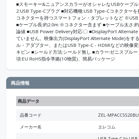
■スモーキー&ニュアンスカラーがオシャレなUSBケーブルです。
2:USB Type-Cプラグ ■対応機種:USB Type-Cコネ
コネクターを持つスマートフォン・タブレットなど ※USB Type-C and U
■ケーブル長:約2.0m ※コネクター含まず ■ケーブル太さ:約4.
論値 ■USB Power Delivery対応:〇 ■DisplayPort Alter
ていません。映像出力(DisplayPort Alternate Mode)をするに
ル・アダプター、またはUSB Type-C - HDMIなどの
キピン ■シールド方法:シールド無し ■カラー:ゼニスブルー 
項:EU RoHS指令準拠(10物質)、簡易パッケージ
商品情報
商品データ
品番コード
ZEL-MPACCSS20BU
メーカー名
エレコム
USB Type-C to U