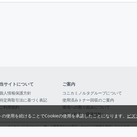
当サイトについて
ご案内
個人情報保護方針
コニカミノルタグループについて
特定商取引法に基づく表記
使用済みトナー回収のご案内
ご利用規約
環境への取り組みについて
CSR（社会・環境活動）
トの使用を続けることでCookieの使用を承諾したことになります。
ビズ
コニカミノルタジャパン（株）は事業者向けの商品・サービスの情報を提供しております