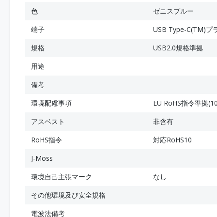
色
ゼニスブルー
端子
USB Type-C(TM)プ
規格
USB2.0規格準拠
用途
備考
環境配慮事項
EU RoHS指令準拠
アスベスト
非含有
RoHS指令
対応RoHS10
J-Moss
環境自己主張マーク
なし
その他環境及び安全規格
電波法備考