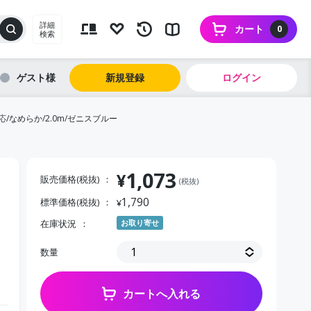
詳細
カート
0
検索
ゲスト
新規登録
ログイン
very対応/なめらか/2.0m/ゼニスブルー
1,073
¥
販売価格(税抜)
(税抜)
1,790
標準価格(税抜)
¥
在庫状況
お取り寄せ
数量
カートへ入れる