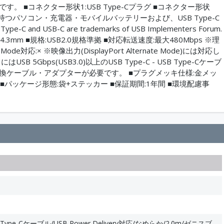
 ■コネクター形状1:USB Type-Cプラグ ■コネクター形状
クターを持つパソコン・充電器・モバイルバッテリーおよび、USB Type-C
SB-C are trademarks of USB Implementers Forum.
3mm ■規格:USB2.0規格準拠 ■対応転送速度:最大480Mbps ※理
nate Mode対応:× ※映像出力(DisplayPort Alternate Mode)には対応し
はUSB 5Gbps(USB3.0)以上のUSB Type-C - USB Type-Cケーブ
映像変換ケーブル・アダプターが必要です。 ■プラグメッキ仕様:金メッ
■パッケージ形態:袋+ステッカー ■保証期間:1年間 ■環境配慮事
SB Type-Cケーブル/USB Power Delivery対応/なめらか/2.0m/ゼニスブ