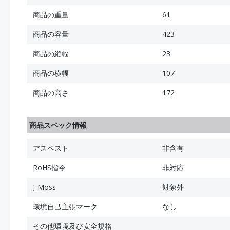
商品の重量
61
商品の容量
423
商品の縦幅
23
商品の横幅
107
商品の高さ
172
商品スペック情報
アスベスト
非含有
RoHS指令
非対応
J-Moss
対象外
環境自己主張マーク
なし
その他環境及び安全規格