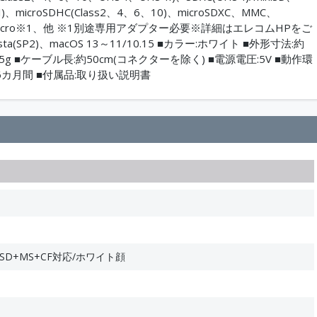
HS-I)、microSDHC(Class2、4、6、10)、microSDXC、MMC、
MC micro※1、他 ※1別途専用アダプター必要※詳細はエレコムHPをご
Vista(SP2)、macOS 13～11/10.15 ■カラー:ホワイト ■外形寸法:約
約35g ■ケーブル長:約50cm(コネクターを除く) ■電源電圧:5V ■動作環
:6カ月間 ■付属品:取り扱い説明書
D+MS+CF対応/ホワイト顔