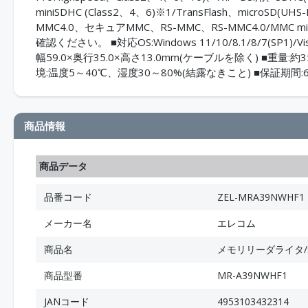
miniSDHC (Class2、4、6)※1/TransFlash、microSD(U
MMC4.0、セキュアMMC、RS-MMC、RS-MMC4.0/M
確認ください。 ■対応OS:Windows 11/10/8.1/8/7(SP1)/
幅59.0×奥行35.0×高さ13.0mm(ケーブルを除く) ■重量:
境:温度5～40℃、湿度30～80%(結露なきこと) ■保証期間
商品情報
商品データ
品番コード
ZEL-MRA39NWHF1
メーカー名
エレコム
商品名
メモリリーダライタ/S
商品型番
MR-A39NWHF1
JANコード
4953103432314