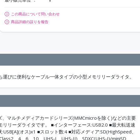
この商品について問い合わせ
商品詳細の誤りを報告
ち運びに便利なケーブル一体タイプの小型メモリリーダライタ。
マルチメディアカードシリーズ(MMCmicroを除く)などの主要
ーダライタです。 ■インターフェース:USB2.0 ■最大転送速
SB[A](オス)x1 ■スロット数:4 ■対応メディア:SD(HighSpeed、
lass2、4、6、10、UHS-I、UHS-II)、SDXC(UHS-I)/miniSD、