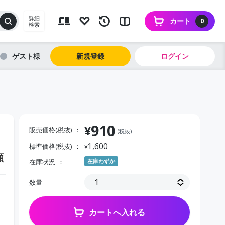
詳細
カート
0
検索
ゲスト
新規登録
ログイン
910
¥
販売価格(税抜)
(税抜)
1,600
標準価格(税抜)
¥
顔
在庫状況
在庫わずか
数量
カートへ入れる