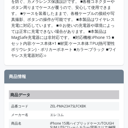
を防ぐ、カメラレンズ保護設計です。 ■各種コネクターや
ボタン周りまでケースが覆うので、安心して使用できま
す。 ■ケースを装着したままで、各種ケーブルの接続や写
真撮影、ボタンの操作が可能です。 ■本製品はワイヤレス
充電に対応しています。 ■※お使いの充電器や環境によっ
ては正常に充電できない場合があります。 ■本製品は
MagSafe充電器には非対応です。 ■対応機種:iPhone 15 ■
セット内容:ケース本体×1 ■材質:ケース本体:TPU(熱可塑性
ポリウレタン)・ポリカーボネート ■カラー:ブラック ■ワイ
ヤレス充電器対応:○
商品情報
商品データ
品番コード
ZEL-PMA23ATSLFCKBK
メーカー名
エレコム
商品名
iPhone 15用ハイブリッドケース/TOUGH
SLIM LITE/フレームカラー/背面クリア/極限