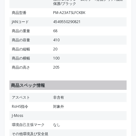
保護/ブラック
商品型番
PM-A23ATSLFCKBK
JANコード
4549550290821
商品の重量
68
商品の容量
410
商品の縦幅
20
商品の横幅
100
商品の高さ
205
商品スペック情報
アスベスト
非含有
RoHS指令
対象外
J-Moss
環境自己主張マーク
なし
その他環境及び安全規