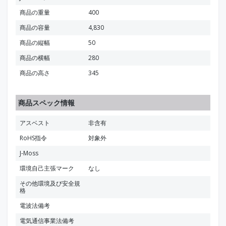
商品の重量
400
商品の容量
4,830
商品の縦幅
50
商品の横幅
280
商品の高さ
345
商品スペック情報
アスベスト
非含有
RoHS指令
対象外
J-Moss
環境自己主張マーク
なし
その他環境及び安全規
格
電波法備考
電気通信事業法備考