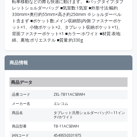
転車移動などの際も快適に動けます。 ■バッグタイプ:タブ
レットショルダーバッグ ■気室数:1気室 ■外形寸法:幅約
330mm×奥行約55mm×高さ約250mm ※ショルダーベル
ト含まず ■ポケット数:メイン収納部(内側:ファスナーポケ
ット×1、小物ポケット×2、タブレット収納ポケット×1)、
背面ファスナーポケット×1 ■カラー:ホワイト ■材質:表地:
綿、裏地:ポリエステル ■質量:約330g
商品情報
商品データ
品番コード
ZEL-TB11ACSBWH
メーカー名
エレコム
商品名
タブレット汎用ショルダーバッグ/～11イン
チ/ホワイト
商品型番
TB-11ACSBWH
JANコード
4549550331975