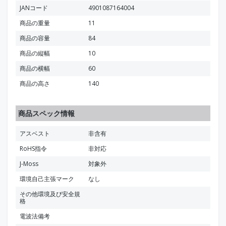
JANコード
4901087164004
商品の重量
11
商品の容量
84
商品の縦幅
10
商品の横幅
60
商品の高さ
140
商品スペック情報
アスベスト
非含有
RoHS指令
非対応
J-Moss
対象外
環境自己主張マーク
なし
その他環境及び安全規
格
電波法備考