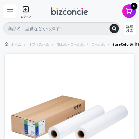
0
ログイン
詳細
検索
ホーム
オフィス用紙
加工紙・ロール紙
ロール紙
SureColor用