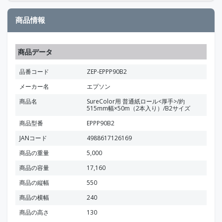
商品情報
商品データ
品番コード
ZEP-EPPP90B2
メーカー名
エプソン
商品名
SureColor用 普通紙ロール<厚手>/約
515mm幅×50m（2本入り）/B2サイズ
商品型番
EPPP90B2
JANコード
4988617126169
商品の重量
5,000
商品の容量
17,160
商品の縦幅
550
商品の横幅
240
商品の高さ
130