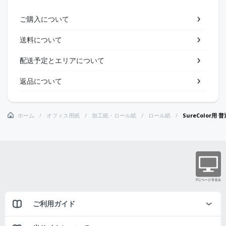
ご購入について
送料について
配送予定とエリアについて
返品について
ホーム
オフィス用紙
加工紙・ロール紙
ロール紙
SureColor用
ご利用ガイド