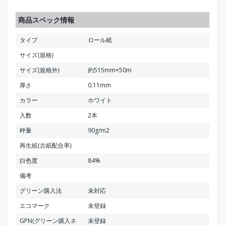
商品スペック情報
タイプ
ロール紙
サイズ(規格)
サイズ(規格外)
約515mm×50m
厚さ
0.11mm
カラー
ホワイト
入数
2本
秤量
90g/m2
再生紙(古紙配合率)
白色度
84%
備考
グリーン購入法
未対応
エコマーク
未登録
GPN(グリーン購入ネ
未登録