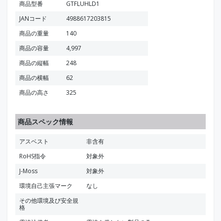
商品型番
GTFLUHLD1
JANコード
4988617203815
商品の重量
140
商品の容量
4,997
商品の縦幅
248
商品の横幅
62
商品の高さ
325
商品スペック情報
アスベスト
非含有
RoHS指令
対象外
J-Moss
対象外
環境自己主張マーク
なし
その他環境及び安全規
格