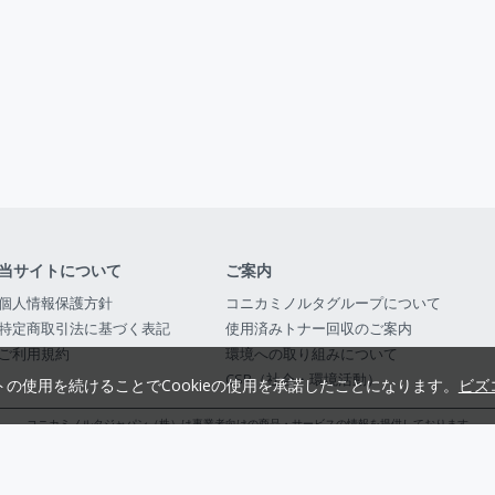
当サイトについて
ご案内
個人情報保護方針
コニカミノルタグループについて
特定商取引法に基づく表記
使用済みトナー回収のご案内
ご利用規約
環境への取り組みについて
CSR（社会・環境活動）
トの使用を続けることでCookieの使用を承諾したことになります。
ビズ
コニカミノルタジャパン（株）は事業者向けの商品・サービスの情報を提供しております
コニカミノルタジャパン株式会社／東京都公安委員会 古物商許可証番号 第3010916054482
© 2014-
2026
KONICA MINOLTA JAPAN, INC.