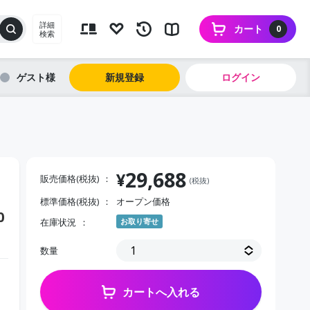
詳細
カート
0
検索
ゲスト
新規登録
ログイン
29,688
¥
販売価格(税抜)
(税抜)
標準価格(税抜)
オープン価格
0
在庫状況
お取り寄せ
数量
カートへ入れる