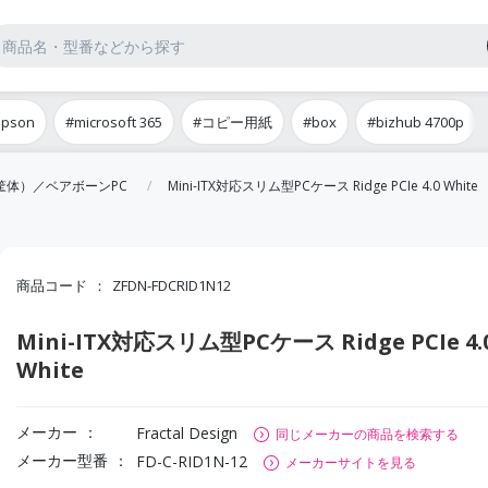
epson
#microsoft 365
#コピー用紙
#box
#bizhub 4700p
筐体）／ベアボーンPC
Mini-ITX対応スリム型PCケース Ridge PCIe 4.0 White
商品コード
ZFDN-FDCRID1N12
Mini-ITX対応スリム型PCケース Ridge PCIe 4.
White
メーカー
Fractal Design
同じメーカーの商品を検索する
メーカー型番
FD-C-RID1N-12
メーカーサイトを見る