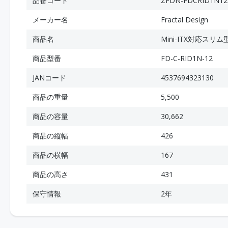
品番コード
ZFDN-FDCRID1N12
メーカー名
Fractal Design
商品名
Mini-ITX対応スリム型P
商品型番
FD-C-RID1N-12
JANコード
4537694323130
商品の重量
5,500
商品の容量
30,662
商品の縦幅
426
商品の横幅
167
商品の高さ
431
保守情報
2年