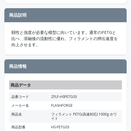
商品説明
靱性と強度が必要な模型に向いています。通常のPETGと
比べ、溶融後の流動性に優れ、フィラメントの押出速度を
向上させます。
商品情報
商品データ
品番コード
ZFLF-HSPETG03
メーカー名
FLASHFORGE
商品名
フィラメント PETG(高速対応) 1000g ホワ
イト
商品型番
HS-PETG03