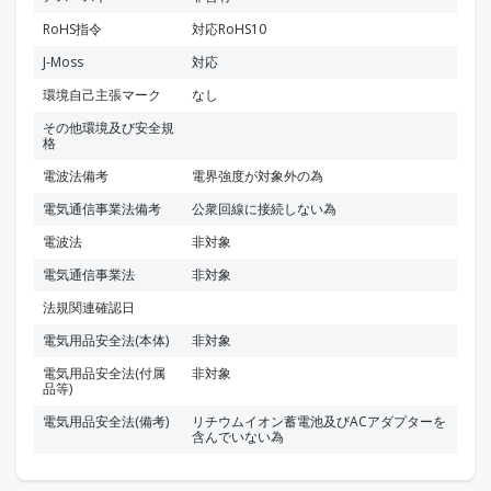
RoHS指令
対応RoHS10
J-Moss
対応
環境自己主張マーク
なし
その他環境及び安全規
格
電波法備考
電界強度が対象外の為
電気通信事業法備考
公衆回線に接続しない為
電波法
非対象
電気通信事業法
非対象
法規関連確認日
電気用品安全法(本体)
非対象
電気用品安全法(付属
非対象
品等)
電気用品安全法(備考)
リチウムイオン蓄電池及びACアダプターを
含んでいない為