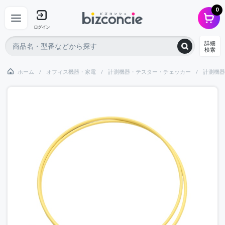
0
ログイン
詳細
検索
ホーム
オフィス機器・家電
計測機器・テスター・チェッカー
計測機器