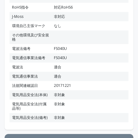
RoHS指令
対応RoHS6
J-Moss
非対応
環境自己主張マーク
なし
その他環境及び安全規
格
電波法備考
FS040U
電気通信事業法備考
FS040U
電波法
適合
電気通信事業法
適合
法規関連確認日
20171221
電気用品安全法(本体)
非対象
電気用品安全法(付属
非対象
品等)
電気用品安全法(備考)
非対象