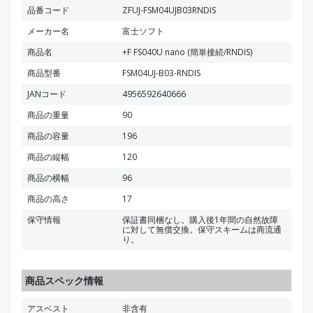
品番コード
ZFUJ-FSM04UJB03RNDIS
メーカー名
富士ソフト
商品名
+F FS040U nano (簡単接続/RNDIS)
商品型番
FSM04UJ-B03-RNDIS
JANコード
4956592640666
商品の重量
90
商品の容量
196
商品の縦幅
120
商品の横幅
96
商品の高さ
17
保守情報
保証書同梱なし。購入後1年間の自然故障
に対して無償交換。保守スキームは商流通
り。
商品スペック情報
アスベスト
非含有